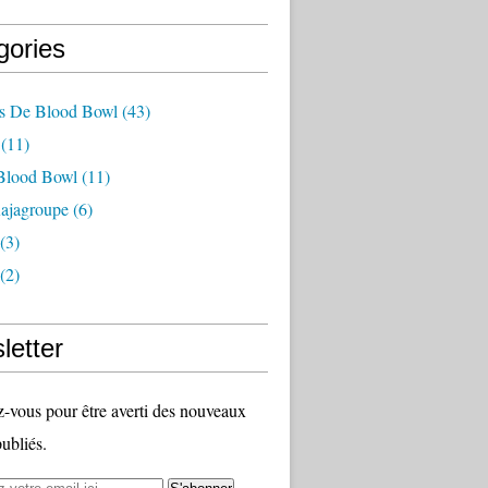
gories
es De Blood Bowl
(43)
(11)
 Blood Bowl
(11)
ajagroupe
(6)
(3)
(2)
letter
vous pour être averti des nouveaux
publiés.