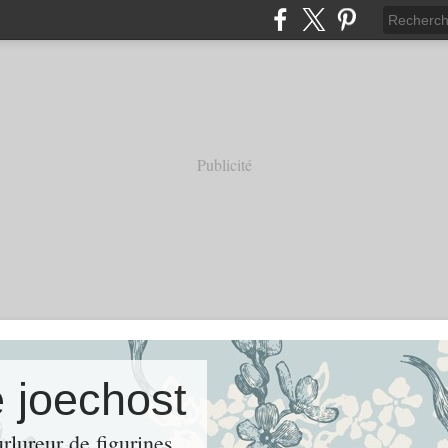
Publicité
e joechost
urlureur de figurines