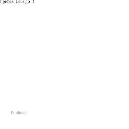
prètes, Let's go !!
Publicité