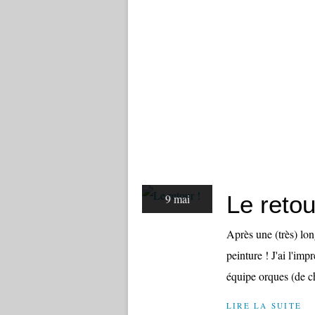
Le retou
9 mai
Après une (très) lon
peinture ! J'ai l'im
équipe orques (de ch
LIRE LA SUITE