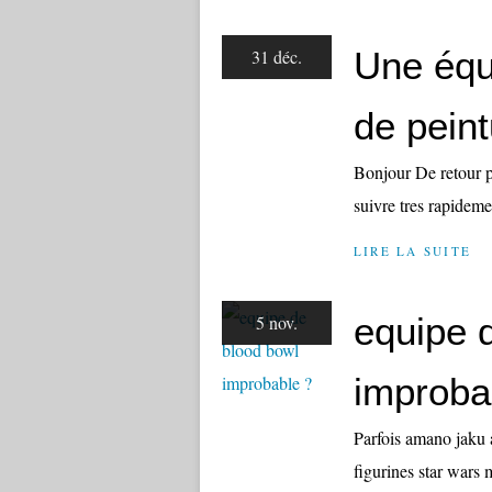
Une équ
31 déc.
de peint
Bonjour De retour p
suivre tres rapideme
LIRE LA SUITE
equipe 
5 nov.
improba
Parfois amano jaku a
figurines star wars m