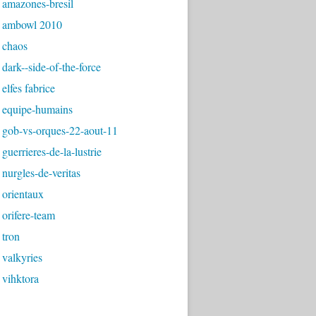
 amazones-bresil
 ambowl 2010
 chaos
dark--side-of-the-force
elfes fabrice
 equipe-humains
 gob-vs-orques-22-aout-11
guerrieres-de-la-lustrie
nurgles-de-veritas
 orientaux
orifere-team
 tron
valkyries
 vihktora