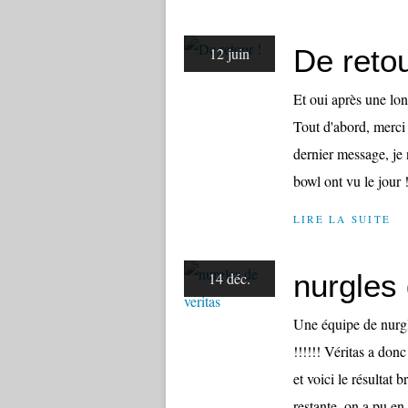
De retou
12 juin
Et oui après une lon
Tout d'abord, merc
dernier message, je 
bowl ont vu le jour !
LIRE LA SUITE
nurgles 
14 déc.
Une équipe de nurgl
!!!!!! Véritas a don
et voici le résultat 
restante, on a pu en f